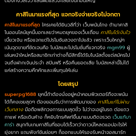
ต้องกังวลใจว่าเล่นผิดแล้วจะเสียเงินก้อนใหญ่
คาสิโนมาแรงที่สุด แจกจริงจ่ายจริงไม่จกตา
คาสิโนมาแรงที่สุด
ใครเคยได้ยินวลีที่ว่า เว็บพนันโกง ถ้ามาคาสิ
โนออนไลน์ยุคนี้บอกเลยว่าหมดยุคของเว็บเถื่อน
คาสิโนได้เงินไว
เบี้ยวเงิน หรือแจกแต่โปรโมชันลวงตาไปแล้ว เพราะเว็บใหญ่ๆ
เน้นจุดขายที่ชัดเจนคือ โบนัสและโปรโมชั่นที่แจกจริง
mgm99
ผู้
เล่นหน้าใหม่หรือสมาชิกเก่าต่างก็มีสิทธิ์ได้รับโบนัสตั้งแต่สมัครไป
จนถึงฝากเงินประจำ สปินฟรี หรือคืนยอดเสีย โบนัสเหล่านี้ไม่ได้
แค่สร้างความคึกคักและเพิ่มทุนให้เล่น
โดยสรุป
superpg1688
ยุคนี้ถ้าต้องนั่งอยู่หน้าคอมพิวเตอร์ถึงจะพนัน
ได้ก็คงเชยสุดๆ ต้องยอมรับว่าการพัฒนาของ
คาสิโนแท้ไม่ผ่าน
เว็บกลาง
มือถือพลิกวงการแบบสุดขั้ว ไม่ว่าจะอยู่ในรถ ต่อแถว
กาแฟ หรือเดินห้าง ก็หยิบโทรศัพท์ขึ้นมาแบบติดจรวด
เว็บแท้บา
คาร่า
สนุกกับเกมคาสิโนที่ชอบได้เร็วกว่าดาวน์โหลดแอปอะไรให้
ยุ่งยาก แถมฟังก์ชันย่อยๆ ก็ออกแบบให้รองรับหน้าจอสมาร์ท