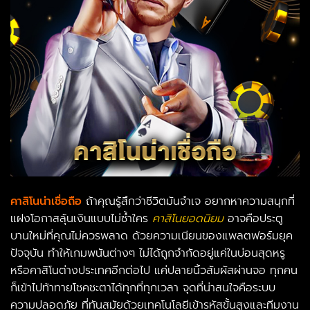
คาสิโนน่าเชื่อถือ
ถ้าคุณรู้สึกว่าชีวิตมันจำเจ อยากหาความสนุกที่
แฝงโอกาสลุ้นเงินแบบไม่ซ้ำใคร
คาสิโนยอดนิยม
อาจคือประตู
บานใหม่ที่คุณไม่ควรพลาด ด้วยความเนียนของแพลตฟอร์มยุค
ปัจจุบัน ทำให้เกมพนันต่างๆ ไม่ได้ถูกจำกัดอยู่แค่ในบ่อนสุดหรู
หรือคาสิโนต่างประเทศอีกต่อไป แค่ปลายนิ้วสัมผัสผ่านจอ ทุกคน
ก็เข้าไปท้าทายโชคชะตาได้ทุกที่ทุกเวลา จุดที่น่าสนใจคือระบบ
ความปลอดภัย ที่ทันสมัยด้วยเทคโนโลยีเข้ารหัสขั้นสูงและทีมงาน