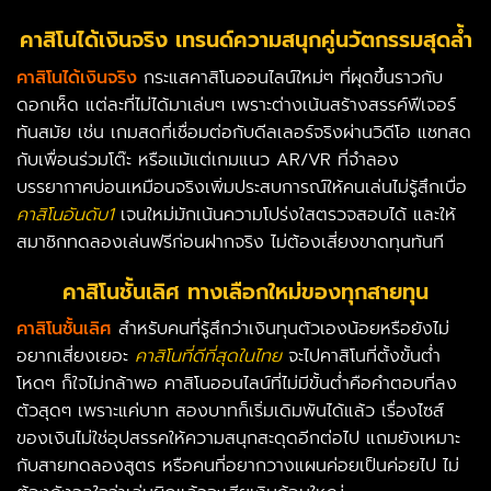
คาสิโนได้เงินจริง เทรนด์ความสนุกคู่นวัตกรรมสุดล้ำ
คาสิโนได้เงินจริง
กระแสคาสิโนออนไลน์ใหม่ๆ ที่ผุดขึ้นราวกับ
ดอกเห็ด แต่ละที่ไม่ได้มาเล่นๆ เพราะต่างเน้นสร้างสรรค์ฟีเจอร์
ทันสมัย เช่น เกมสดที่เชื่อมต่อกับดีลเลอร์จริงผ่านวิดีโอ แชทสด
กับเพื่อนร่วมโต๊ะ หรือแม้แต่เกมแนว AR/VR ที่จำลอง
บรรยากาศบ่อนเหมือนจริงเพิ่มประสบการณ์ให้คนเล่นไม่รู้สึกเบื่อ
คาสิโนอันดับ1
เจนใหม่มักเน้นความโปร่งใสตรวจสอบได้ และให้
สมาชิกทดลองเล่นฟรีก่อนฝากจริง ไม่ต้องเสี่ยงขาดทุนทันที
คาสิโนชั้นเลิศ ทางเลือกใหม่ของทุกสายทุน
คาสิโนชั้นเลิศ
สำหรับคนที่รู้สึกว่าเงินทุนตัวเองน้อยหรือยังไม่
อยากเสี่ยงเยอะ
คาสิโนที่ดีที่สุดในไทย
จะไปคาสิโนที่ตั้งขั้นต่ำ
โหดๆ ก็ใจไม่กล้าพอ คาสิโนออนไลน์ที่ไม่มีขั้นต่ำคือคำตอบที่ลง
ตัวสุดๆ เพราะแค่บาท สองบาทก็เริ่มเดิมพันได้แล้ว เรื่องไซส์
ของเงินไม่ใช่อุปสรรคให้ความสนุกสะดุดอีกต่อไป แถมยังเหมาะ
กับสายทดลองสูตร หรือคนที่อยากวางแผนค่อยเป็นค่อยไป ไม่