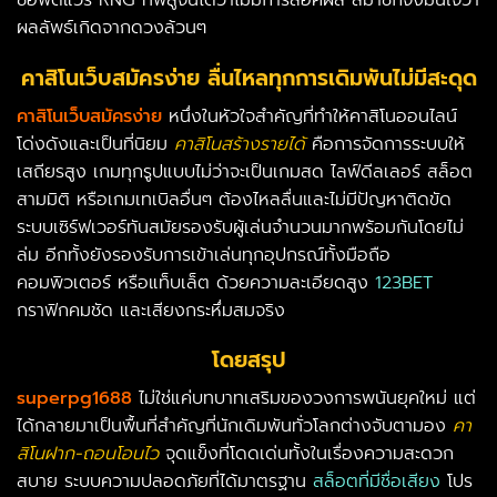
ซอฟต์แวร์ RNG ที่พิสูจน์ได้ว่าไม่มีการล็อคผล สมาชิกจึงมั่นใจว่า
ผลลัพธ์เกิดจากดวงล้วนๆ
คาสิโนเว็บสมัครง่าย ลื่นไหลทุกการเดิมพันไม่มีสะดุด
คาสิโนเว็บสมัครง่าย
หนึ่งในหัวใจสำคัญที่ทำให้คาสิโนออนไลน์
โด่งดังและเป็นที่นิยม
คาสิโนสร้างรายได้
คือการจัดการระบบให้
เสถียรสูง เกมทุกรูปแบบไม่ว่าจะเป็นเกมสด ไลฟ์ดีลเลอร์ สล็อต
สามมิติ หรือเกมเทเบิลอื่นๆ ต้องไหลลื่นและไม่มีปัญหาติดขัด
ระบบเซิร์ฟเวอร์ทันสมัยรองรับผู้เล่นจำนวนมากพร้อมกันโดยไม่
ล่ม อีกทั้งยังรองรับการเข้าเล่นทุกอุปกรณ์ทั้งมือถือ
คอมพิวเตอร์ หรือแท็บเล็ต ด้วยความละเอียดสูง
123BET
กราฟิกคมชัด และเสียงกระหึ่มสมจริง
โดยสรุป
superpg1688
ไม่ใช่แค่บทบาทเสริมของวงการพนันยุคใหม่ แต่
ได้กลายมาเป็นพื้นที่สำคัญที่นักเดิมพันทั่วโลกต่างจับตามอง
คา
สิโนฝาก-ถอนโอนไว
จุดแข็งที่โดดเด่นทั้งในเรื่องความสะดวก
สบาย ระบบความปลอดภัยที่ได้มาตรฐาน
สล็อตที่มีชื่อเสียง
โปร