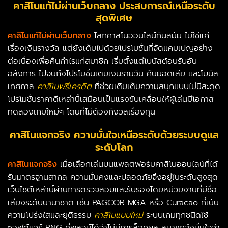
คาสิโนแท้ไม่ผ่านเว็บกลาง ประสบการณ์เหนือระดับ
สุดพิเศษ
คาสิโนแท้ไม่ผ่านเว็บกลาง
โลกคาสิโนออนไลน์ทันสมัย ไม่ใช่แค่
เรื่องเงินรางวัล แต่ยังเต็มไปด้วยโปรโมชั่นที่จัดแคมเปญอย่าง
ต่อเนื่องเพื่อคืนกำไรแก่สมาชิก เริ่มตั้งแต่โบนัสต้อนรับอัน
อลังการ ไปจนถึงโปรโมชั่นเติมเงินรายวัน คืนยอดเสีย และโบนัส
เทศกาล
คาสิโนฟรีเครดิต
ที่ช่วยเติมเต็มความสนุกแบบไม่มีสะดุด
โปรโมชั่นราคาดีเหล่านี้เสมือนเป็นแรงขับเคลื่อนให้ผู้เล่นมีโอกาส
ทดลองเกมใหม่ๆ โดยที่ไม่ต้องกังวลเรื่องทุน
คาสิโนแจกจริง ความมั่นใจเหนือระดับด้วยระบบดูแล
ระดับโลก
คาสิโนแจกจริง
เมื่อเลือกเล่นบนแพลตฟอร์มคาสิโนออนไลน์ที่ได้
รับมาตรฐานสากล ความมั่นคงและปลอดภัยจึงอยู่ในระดับสูงสุด
เว็บไซต์เหล่านี้ผ่านการตรวจสอบและรับรองโดยหน่วยงานที่มีชื่อ
เสียงระดับนานาชาติ เช่น PAGCOR MGA หรือ Curacao ที่เน้น
ความโปร่งใสและยุติธรรม
คาสิโนแบบใหม่
ระบบเกมทุกชนิดใช้