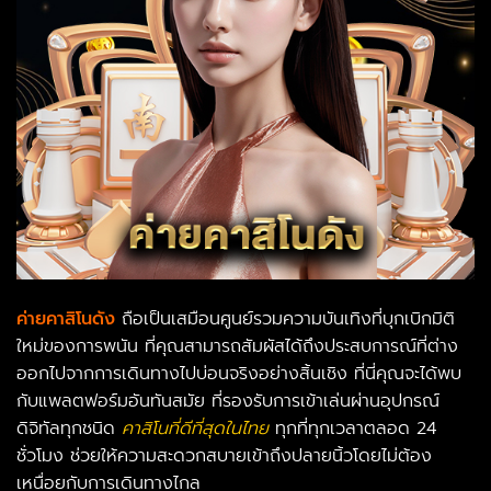
ค่ายคาสิโนดัง
ถือเป็นเสมือนศูนย์รวมความบันเทิงที่บุกเบิกมิติ
ใหม่ของการพนัน ที่คุณสามารถสัมผัสได้ถึงประสบการณ์ที่ต่าง
ออกไปจากการเดินทางไปบ่อนจริงอย่างสิ้นเชิง ที่นี่คุณจะได้พบ
กับแพลตฟอร์มอันทันสมัย ที่รองรับการเข้าเล่นผ่านอุปกรณ์
ดิจิทัลทุกชนิด
คาสิโนที่ดีที่สุดในไทย
ทุกที่ทุกเวลาตลอด 24
ชั่วโมง ช่วยให้ความสะดวกสบายเข้าถึงปลายนิ้วโดยไม่ต้อง
เหนื่อยกับการเดินทางไกล