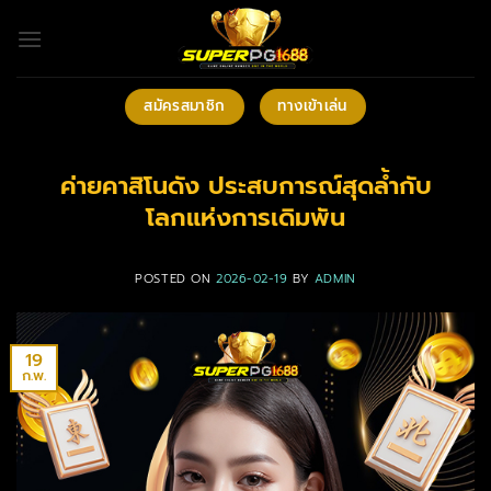
ข้าม
ไป
ยัง
เนื้อหา
สมัครสมาชิก
ทางเข้าเล่น
ค่ายคาสิโนดัง ประสบการณ์สุดล้ำกับ
โลกแห่งการเดิมพัน
POSTED ON
2026-02-19
BY
ADMIN
19
ก.พ.