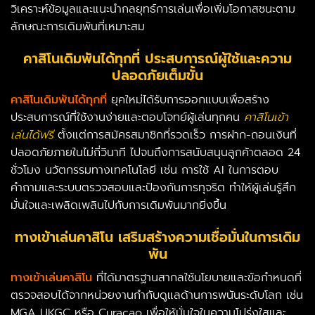
วิเคราะห์ข้อมูลและแนะนำกลยุทธ์การเล่นเพื่อเพิ่มโอกาสชนะตาม
ลักษณะการเดิมพันที่เหมาะสม
คาสิโนเดิมพันได้ทุกที่ ประสบการณ์ผู้ใช้และความ
ปลอดภัยเต็มขั้น
คาสิโนเดิมพันได้ทุกที่
ยุคใหม่ได้รับการออกแบบเพื่อสร้าง
ประสบการณ์ที่ใช้งานง่ายและตอบโจทย์ผู้เล่นทุกคน
คาสิโนเข้า
เล่นได้ฟรี
ตั้งแต่การสมัครสมาชิกที่รวดเร็ว การฝาก-ถอนเงินที่
ปลอดภัยภายในไม่กี่วินาที ไปจนถึงการสนับสนุนลูกค้าตลอด 24
ชั่วโมง นวัตกรรมทางเทคโนโลยี เช่น การใช้ AI ในการตอบ
คำถามและระบบตรวจสอบและป้องกันการทุจริต ทำให้ผู้เล่นรู้สึก
มั่นใจและเพลิดเพลินไปกับการเดิมพันมากยิ่งขึ้น
ทางเข้าเล่นคาสิโน เสริมสร้างความเชื่อมั่นในการเดิม
พัน
ทางเข้าเล่นคาสิโน
ที่ได้มาตรฐานสากลใช้นโยบายและข้อกำหนดที่
ตรวจสอบได้จากหน่วยงานกำกับดูแลด้านการพนันระดับโลก เช่น
MGA UKGC หรือ Curacao เพื่อให้มั่นใจในความโปร่งใสและ