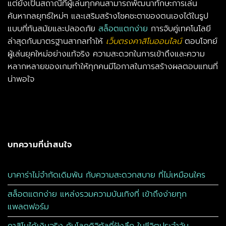
แต่ยังเป็นสถาณีที่ผู้เล่นทุกคนสามารถพัฒนาทักษะการเล่น
ค้นหากลยุทธ์ใหม่ๆ และเสริมสร้างโชคชะตาของตนเองได้ในรูป
แบบที่ทันสมัยและปลอดภัย
สล็อตแตกง่าย
การจับคู่เทคโนโลยี
ล่าสุดกับมาตรฐานสากลทำให้
เว็บตรงคาสิโนออนไลน์
ตอบโจทย์
ผู้เล่นยุคใหม่อย่างแท้จริง ความสะดวกในการเข้าถึงและความ
หลากหลายของเกมทำให้ทุกคนมีโอกาสในการสร้างผลตอบแทนที่
น่าพอใจ
บทความที่น่าสนใจ
บาคาร่าไม่จำกัดเดิมพัน กับความสะดวกสบาย ที่ไม่เหมือนใคร
สล็อตแตกง่าย แหล่งรวมความบันเทิงที่ เข้าถึงง่ายทุก
แพลตฟอร์ม