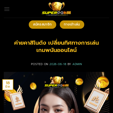
ข้าม
ไป
ยัง
เนื้อหา
สมัครสมาชิก
ทางเข้าเล่น
ค่ายคาสิโนดัง เปลี่ยนทิศทางการเล่น
เกมพนันออนไลน์
POSTED ON
2026-06-18
BY
ADMIN
18
มิ.ย.