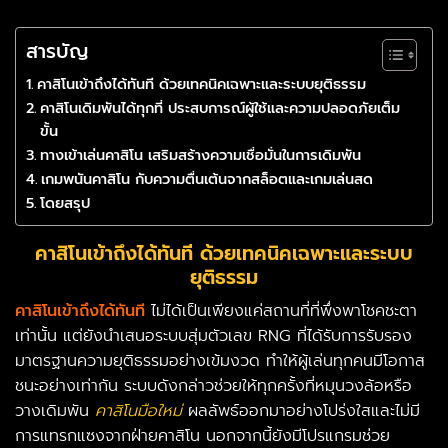
สารบัญ
คาสิโนเข้าถึงได้ทันที ด้วยเทคนิคเฉพาะและระบบยุติธรรม
คาสิโนเดิมพันได้ทุกที่ ประสบการณ์ผู้ใช้และความปลอดภัยเต็ม
ขั้น
ทางเข้าเล่นคาสิโน เสริมสร้างความเชื่อมั่นในการเดิมพัน
เกมพนันคาสิโน กับความตื่นเต้นจากสล็อตและเกมเล่นสด
โดยสรุป
คาสิโนเข้าถึงได้ทันที ด้วยเทคนิคเฉพาะและระบบ
ยุติธรรม
คาสิโนเข้าถึงได้ทันที
ไม่ได้เป็นเพียงแค่สถานที่ที่พึ่งพาโชคชะตา
เท่านั้น แต่ยังนำเสนอระบบสุ่มตัวเลข RNG ที่ได้รับการรับรอง
มาตรฐานความยุติธรรมอย่างเข้มงวด ทำให้ผู้เล่นทุกคนมีโอกาส
ชนะอย่างเท่ากัน ระบบดังกล่าวช่วยให้ทุกครั้งที่หมุนวงล้อหรือ
วางเดิมพัน
คาสิโนมือใหม่
ผลลัพธ์ออกมาอย่างโปร่งใสและไม่มี
การแทรกแซงจากฝ่ายคาสิโน นอกจากนี้ยังมีโปรแกรมช่วย