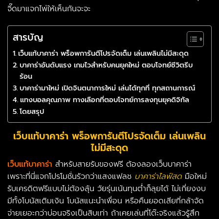
จี๊ดมาแจกไพ่ให้เห็นกันจะจะ
สารบัญ
เว็บแท้บาคาร่า พร็อพการันตีโปรจัดเต็ม เล่นเพลินไม่มีสะดุด
บาคาร่าอันดับแรง เกมไวสำหรับคนยุคใหม่ ตอบโจทย์ชีวิตรีบ
ร้อน
บาคาร่ามาใหม่ เปิดจินตนาการใหม่ เล่นได้ทุกที่ ทุกสถานการณ์
แทงบอลคุณภาพ ทางเลือกที่ตอบโจทย์การลงทุนยุคดิจิทัล
โดยสรุป
เว็บแท้บาคาร่า พร็อพการันตีโปรจัดเต็ม เล่นเพลิน
ไม่มีสะดุด
เว็บแท้บาคาร่า
สำหรับสายรับของฟรี ต้องลองเว็บบาคาร่า
เพราะที่นี่แจกโปรโมชั่นรัวกว่าแสงแฟลช
บาคาร่าไลฟ์สด
มือใหม่
รับเครดิตฟรีแบบไม่ต้องลุ้น วัยรุ่นเน้นทุนต่ำก็ลุยได้ ไม่เกี่ยงงบ
มีทั้งโบนัสเติมเงิน โบนัสแนะนำเพื่อน หรือคืนยอดเสียที่กล้าจัด
จ่ายเยอะกว่าบ่อนจริงเป็นสิบเท่า ถ้าเคยเล่นที่โต๊ะจริงแล้วรู้สึก