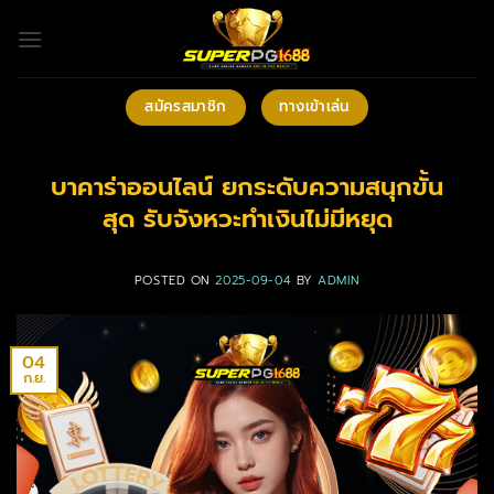
ข้าม
ไป
ยัง
เนื้อหา
สมัครสมาชิก
ทางเข้าเล่น
บาคาร่าออนไลน์ ยกระดับความสนุกขั้น
สุด รับจังหวะทำเงินไม่มีหยุด
POSTED ON
2025-09-04
BY
ADMIN
04
ก.ย.