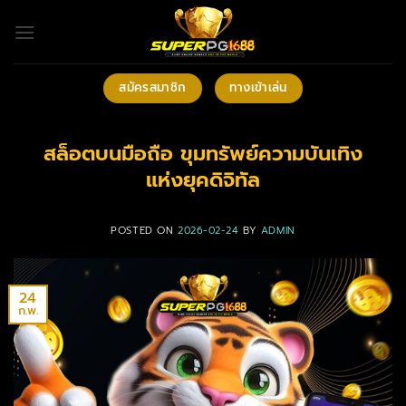
ข้าม
ไป
ยัง
เนื้อหา
สมัครสมาชิก
ทางเข้าเล่น
สล็อตบนมือถือ ขุมทรัพย์ความบันเทิง
แห่งยุคดิจิทัล
POSTED ON
2026-02-24
BY
ADMIN
24
ก.พ.