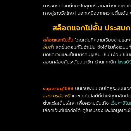
การชนะ ไปจนถึงกลไกสุดครีเอตอย่างเมกะเวย์ คล
ทางสู่รางวัลใหญ่ นอกเหนือจากความตื่นเต้น ยั
สล็อตแจกไม่อั้น ประสบกา
สล็อตแจกไม่อั้น
โดดเด่นที่ความเรียบง่ายและคว
ขั้นต่ำ
ลดขั้นตอนที่ไม่จำเป็น จึงได้รับทั้งระบบ
มักชัดเจนและเป็นมิตรกับผู้เล่น เช่น เงื่อนไข
สอดคล้องกับระดับสมาชิก ด้านเทคนิค
lava0
superpg1688
บนเว็บพนันเติบโตสู่ระบบนิเว
แจกเครดิตฟรี
และเทคโนโลยีที่ทำให้ทุกคลิกป
ตั้งแต่สเต็ปเล็กๆ เพื่อความบันเทิง
เว็บคาสิโน
เลือกเว็บที่เชื่อถือได้ ดูใบรับรองและข้อมูล