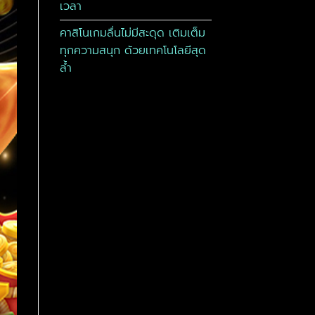
เวลา
คาสิโนเกมลื่นไม่มีสะดุด เติมเต็ม
ทุกความสนุก ด้วยเทคโนโลยีสุด
ล้ำ