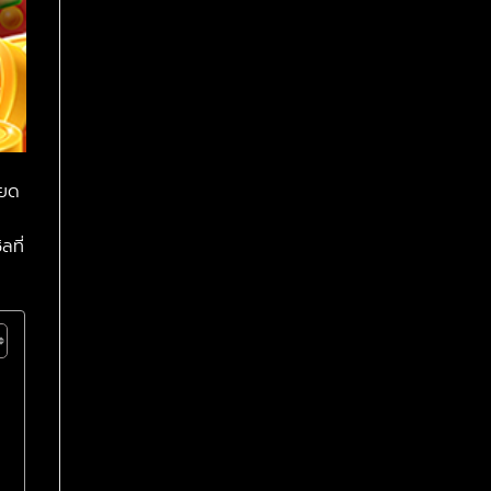
ียด
ลที่