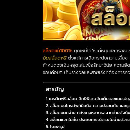
สล็อตแท้100%
ยุคใหม่ไม่ใช่แค่หมุนแล้วรอชนะ
ปั่นสล็อตฟรี
ตั้งแต่การเลือกระดับความเสี่ยง 
กำหนดวงเงินหยุดเล่นเพื่อรักษาวินัย ความยืดหย
ชอบค่อยๆ เก็บรางวัลและสายเร่งที่ต้องการความ
สารบัญ
เครดิตฟรีสล็อต สิทธิพิเศษจัดเต็มและแคมเป
สล็อตบนโทรศัพท์มือถือ ความปลอดภัย และธุ
สล็อตแตกง่าย คลังเกมหลากรสจากค่ายดังถึงอ
สล็อตแจกไม่อั้น ประสบการณ์ตรงไม่ผ่านตัวกลา
โดยสรุป