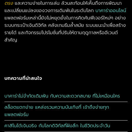
ตรง
และความง่ายในการเล่น ล้วนสะท้อนให้เห็นถึงการพัฒนา
และเปลี่ยนแปลงของวงการเดิมพันในระดับโลก
บาคาร่าออนไลน์
แพลตฟอร์มเหล่านี้ยังไม่หยุดยั้งในการคิดค้นฟีเจอร์ใหม่ๆ อย่าง
ระบบกระเป๋าเงินดิจิทัล คลังเกมธีมล้ำสมัย ระบบแนะนำเพื่อสร้าง
รายได้ และกิจกรรมโปรโมชั่นที่ปรับให้ตามฤดูกาลหรืออีเวนต์
สำคัญ
บทความที่น่าสนใจ
บาคาร่าไม่จำกัดเดิมพัน กับความสะดวกสบาย ที่ไม่เหมือนใคร
สล็อตแตกง่าย แหล่งรวมความบันเทิงที่ เข้าถึงง่ายทุก
แพลตฟอร์ม
คาสิโนได้เงินจริง กับโลกดิจิทัลที่ฝังลึก ในชีวิตประจำวัน