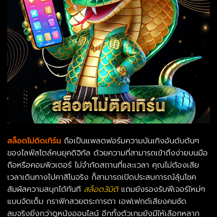
สล็อตไม่ติดเทิร์น
ถือเป็นแพลตฟอร์มความบันเทิงอันดับต้นๆ
ของไลฟ์สไตล์คนยุคดิจิทัล ด้วยความที่สามารถเข้าถึงง่ายบนมือ
ถือหรือคอมพิวเตอร์ ไม่จำกัดสถานที่และเวลา คุณไม่ต้องเสีย
เวลาเดินทางไปคาสิโนจริง ก็สามารถเปิดประสบการณ์ลุ้นโชค
สัมผัสความสนุกได้ทันที
สล็อต3มิติ
แถมยังรองรับฟีเจอร์ใหม่ๆ
แบบจัดเต็ม กราฟิกสวยตระการตา เอฟเฟกต์เสียงคมชัด
สมจริงยิ่งกว่าดูหนังออนไลน์ อีกทั้งตัวเกมยังมีให้เลือกหลาก