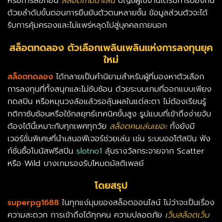
หรือการล็อกอิน
สล็อตเกมน่าเล่น
บัญชีผู้ใช้งานได้รับการป้องกัน
ด้วยลำดับขั้นตอนการยืนยันตัวตนหลายชั้น ข้อมูลส่วนตัวจะได้
รับการคุ้มครองและไม่แพร่หลุดไปสู่บุคคลภายนอก
สล็อตทดลอง ตัวเลือกเพลินเพลินแห่งการลงทุนยุค
ใหม่
สล็อตทดลอง
ได้กลายเป็นคำนิยามสำหรับผู้ที่มองหาตัวเลือก
การลงทุนที่ทั้งสนุกและไม่ซับซ้อน ด้วยระบบเกมที่ออกแบบเพียง
กดสปิน หรือหมุนวงล้อแล้วรอลุ้นผลในแต่ละตา ไม่ต้องเรียนรู้
กติกาซับซ้อนหรือใช้กลยุทธ์เทคนิคขั้นสูง รูปแบบที่เข้าถึงง่ายจับ
ต้องได้นี้เหมาะกับทุกเพศทุกวัย
สล็อตคนเล่นเยอะ
ทั้งยังมี
เวอร์ชั่นพิเศษที่นำเสนอฟีเจอร์ช่วยเล่น เช่น ระบบออโต้สปิน ฟัง
ก์ชั่นซื้อโบนัสฟรีสปิน
slotno1
ลุ้นรางวัลกระจายจาก Scatter
หรือ Wild บางเกมรองรับโหมดมัลติเพลย์
โดยสรุป
superpg1688
ในทุกแง่มุมของสล็อตออนไลน์ ไม่ว่าจะเป็นเรื่อง
ความสะดวก การเข้าถึงได้ทุกคน ความปลอดภัย
เว็บสล็อตเว็บ