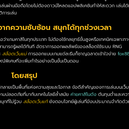
รเล่นผ่านมือถือโดยไม่ต้องดาวน์โหลดแอปพลิเคชันทำให้สะดวก เล่นได้
ติการเล่น
ศจากความซับซ้อน สนุกได้ทุกช่วงเวลา
หนือว่าเกมคาสิโนทุกประเภท ไม่ต้องใช้กลยุทธ์ขั้นสูงหรือเทคนิคเฉพาะท
สามารถรู้ผลได้ทันที อัตราการออกผลลัพธ์ของสล็อตใช้ระบบ RNG
ส
สล็อตเว็บแม่
การออกแบบเกมแต่ละธีมก็ชาญฉลาดเข้าใจง่าย
fox8
พิเศษที่จะเพิ่มกำไรอย่างเป็นขั้นเป็นตอน
โดยสรุป
้กลายเป็นพื้นที่แห่งความสุขและโอกาส ข้อดีสำคัญของการเล่นบนเว็บ
ามปลอดภัยที่มากับเทคโนโลยีล้ำสมัย
ค่ายคาสิโนดัง
ต้นทุนต่ำและคว
กที่ไม่รู้จบ
สล็อตเว็บแท้
ยังตอบโจทย์ผู้เล่นที่มีงบประมาณจำกัดด้ว