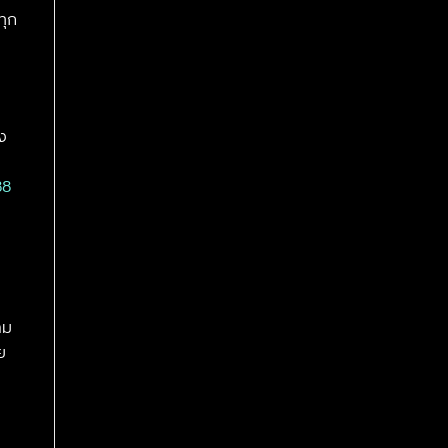
ทุก
าง
88
าม
ย