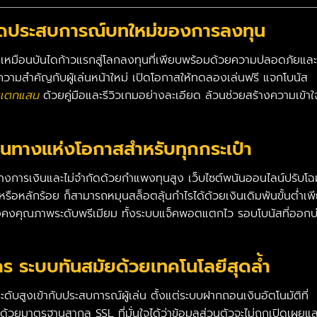
ปิดประสบการณ์บทใหม่ของการลงทุน
หมือนบันไดก้าวแรกสู่โลกลงทุนที่เพียบพร้อมด้วยความปลอดภัยและ
ความสำคัญกับผู้เล่นหน้าใหม่ เปิดโอกาสให้ทดลองเล่นฟรี แจกโบนัส
ตแตกแสน
ด้วยคู่มือและรีวิวเกมอย่างละเอียด ล้วนช่วยสร้างความเข้าใ
้นทางแห่งโอกาสสำหรับทุกกระเป๋า
างการเงินและไม่จำกัดด้วยกำแพงทุนสูง เว็บไซต์พนันออนไลน์ปรับโฉ
ิบหรือหลักร้อย ก็สามารถหมุนสล็อตลุ้นกำไรได้ด้วยเงินเดิมพันขั้นต่ำเพ
ังคงคุณภาพระดับพรีเมียม ทั้งระบบแจ็คพอตแตกไว รอบโบนัสที่ออกบ
ร ระบบทันสมัยด้วยเทคโนโลยีสุดล้ำ
ดับสูงเข้ากับประสบการณ์ผู้เล่น ตั้งแต่ระบบฝากถอนเงินอัตโนมัติที่
วยมาตรฐานสากล SSL ที่มั่นใจได้ว่าข้อมูลส่วนตัวจะไม่ถูกเปิดเผยแล