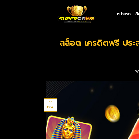
ข้าม
ไป
หน้าแรก
ติ
ยัง
เนื้อหา
สล็อต เครดิตฟรี ประส
P
11
ก.พ.