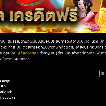
กมพนันแสนธรรมดาแต่เปรียบเสมือนประสบการณ์ความบันเทิงแนวใหม่ที่
กจังหวะการหมุน ด้วยการออกแบบกราฟิกที่งดงาม เสียงประกอบที่กระต
สิโนออนไลน์
สล็อตมาจอง
ทำให้ผู้เล่นรู้สึกเหมือนกำลังท่องโลกแฟนตา
ิโนจริงให้เสียเวลา
รลงทุน
เป๋า
ยีสุดล้ำ
ุกช่วงเวลา