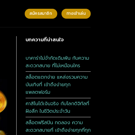
สมัครสมาชิก
ทางเข้าเล่น
บทความที่น่าสนใจ
บาคาร่าไม่จำกัดเดิมพัน กับความ
สะดวกสบาย ที่ไม่เหมือนใคร
สล็อตแตกง่าย แหล่งรวมความ
บันเทิงที่ เข้าถึงง่ายทุก
แพลตฟอร์ม
คาสิโนได้เงินจริง กับโลกดิจิทัลที่
ฝังลึก ในชีวิตประจำวัน
สล็อตฟรีสปิน ทดลอง ความ
สะดวกสบายที่ เข้าถึงง่ายทุกที่ทุก