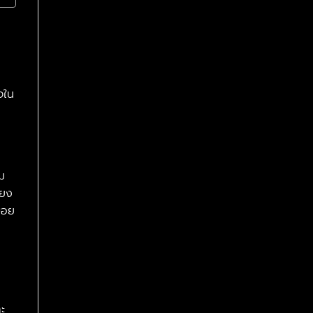
จใน
ม
ียง
่อย
ะ