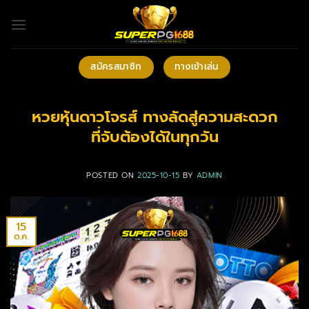
ข้าม
ไป
ยัง
เนื้อหา
สมัครสมาชิก
ทางเข้าเล่น
หวยหุ้นดาวโจรส์ ทางลัดสู่ความสะดวก
ที่จับต้องได้ในทุกวัน
POSTED ON
2025-10-15
BY
ADMIN
15
ต.ค.