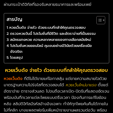
ผ่านกระเป๋าดิจิทัลที่รองรับหลายธนาคารและพร้อมเพย์
สารบัญ
หวยเว็บดัง จ่ายไว ด้วยระบบที่กล้าให้คุณตรวจสอบ
ตรวจหวยวันนี้ โปรโมชั่นที่มีชีวิต และอัตราจ่ายที่เป็นธรรม
สมัครแทงหวย ความหลากหลายของทางเลือกสมัยใหม่
โปรโมชั่นหวยออนไลน์ คุมงบอย่างมีวินัยด้วยเครื่องมือ
อัจฉริยะ
โดยสรุป
หวยเว็บดัง จ่ายไว ด้วยระบบที่กล้าให้คุณตรวจสอบ
หวยเว็บดัง
ที่ดีไม่ได้ขายแค่โอกาสลุ้น แต่ขายความสบายใจด้วย
มาตรฐานความโปร่งใสที่ตรวจสอบได้
หวยเว็บใหม่มาแรง
ตั้งแต่
อัตราจ่าย ตารางส่วนลด ไปจนถึงเวลาเปิด-ปิดรับที่แสดงชัดเจน
พร้อมบันทึกเวลาแต่ละโพยแบบตรึงเวลา ป้องกันการแก้ไขย้อน
หลัง สลิปดิจิทัลมีรหัสอ้างอิงเฉพาะ ทำให้ทุกโพยค้นคืนได้ภายใน
ไม่กี่คลิก บางแพลตฟอร์มเพิ่มหน้ารายงานผลรวมต่อวัน พร้อม