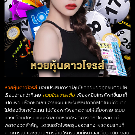
หวยหุ้นดาวโจรส์
มอบประสบการณ์ลุ้นโชคที่ย่นย่อทุกขั้นตอนให้
เรียบง่ายกว่าที่เคย
หวยไทยจ่ายเต็ม
เพียงหยิบโทรศัพท์ขึ้นมาก็
เปิดโพย เลือกชุดเลข จ่ายเงิน และรับสลิปดิจิทัลได้ในไม่กี่วินาที
ไม่ต้องวิ่งหาตัวแทน ไม่ต้องพกโพยกระดาษให้เสี่ยงหาย ระบบ
แจ้งเตือนปิดรับแบบเรียลไทม์ช่วยให้จัดการเวลาได้พอดี ไม่
พลาดงวดสำคัญ แดชบอร์ดโพยสรุปยอดแทง ผลตอบแทนที่
คาดการณ์ และสถานะการจ่ายให้ครบจบที่หน้าจอเดียว เติม-ถอน