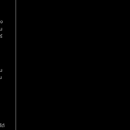
ัง
วน
ร์
น
น
ได้