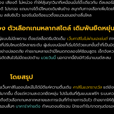
งดี ไม่หน่วง ทำให้ลุ้นทุกวินาทีเหมือนนั่งโต๊ะเดียวกัน ดีลเลอร์
 ไม่รกจอ แถมบางโต๊ะมีโหมดเดิมพันข้าง สนุกกับทางเลือกเพิ่มโดยไ
จน สลับชิปไว รองรับมือถือแนวตั้งแนวนอนอย่างลื่นไหล
่อง ตัวเลือกเกมหลากสไตล์ เดิมพันยืดหยุ่
่แบบไม่มีเพดาน ตั้งแต่สล็อตธีมจัดเต็ม
เว็บคาสิโนไม่ผ่านเอเย่นต์
ภา
ปรับโหมดได้หลายระดับ ผู้เล่นงบน้อยก็เริ่มได้ด้วยเบทขั้นต่ำที่เป็นมิ
้อยอย่างปลอดภัย ค่ายเกมหลายเจ้ามีโหมดทดลองให้ซ้อมสูตร เช็กจังหว
ารตัดสินใจไม่มืดแปดด้าน
มวยวันนี้
นอกจากนี้ยังมีทัวร์นาเมนต์สะสม
โดยสรุป
บนเว็บคาสิโนออนไลน์ไม่ได้มีดีแค่ความตื่นเต้น
คาสิโนแจกรางวัล
แต่ยัง
ด้มากขึ้น ตั้งแต่ความสะดวกยืดหยุ่น โปรโมชันที่คุ้มแบบแฟร์ๆ ระบบค
นถึงตัวเลือกเกมหลากหลายและการเงินที่ทำรายการฉับไว ถ้าอยากให้คุ
นรอบสั้นๆ
บาคาร่าค่ายดัง
กำหนดงบชัดเจน ปักธงกำไร/ขาดทุนต่อรอ