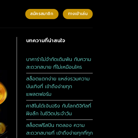
สมัครสมาชิก
ทางเข้าเล่น
บทความที่น่าสนใจ
บาคาร่าไม่จำกัดเดิมพัน กับความ
สะดวกสบาย ที่ไม่เหมือนใคร
สล็อตแตกง่าย แหล่งรวมความ
บันเทิงที่ เข้าถึงง่ายทุก
แพลตฟอร์ม
คาสิโนได้เงินจริง กับโลกดิจิทัลที่
ฝังลึก ในชีวิตประจำวัน
สล็อตฟรีสปิน ทดลอง ความ
สะดวกสบายที่ เข้าถึงง่ายทุกที่ทุก