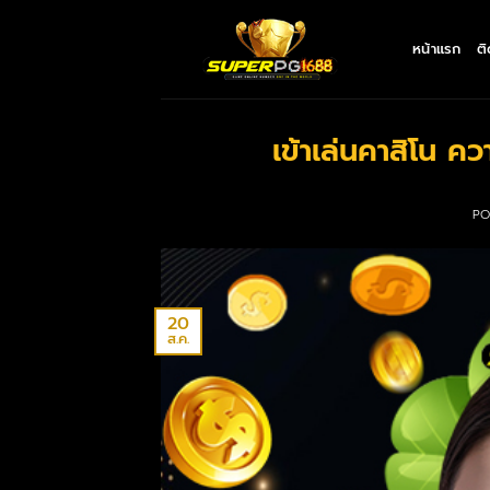
ข้าม
ไป
หน้าแรก
ติ
ยัง
เนื้อหา
เข้าเล่นคาสิโน คว
PO
20
ส.ค.