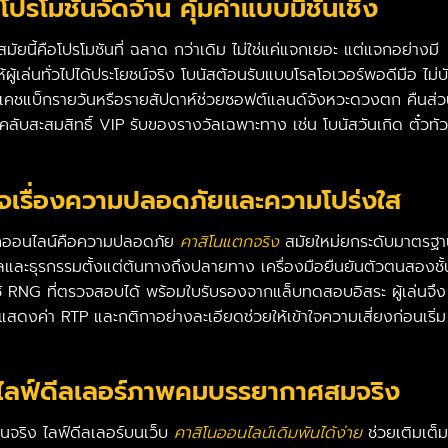
ปรโมชันจัดจ้าน คุ้มค่าแบบมีชั้นเชิง
ยนี้คือโปรโมชันที่ ฉลาด กว่าเดิม ไม่ใช่แค่แจกเยอะ แต่แจกอย่างมี
ห้ผู้เล่นทั่วไปได้ประโยชน์จริง โบนัสต้อนรับแบบโรลโอเวอร์พอดีมือ ไม่บ
ึ้น แคชแบ็กรายวันหรือรายสัปดาห์ช่วยซอฟต์แลนด์จังหวะดวงตก คืนส่
ดับคลับสะสมสิทธิ์ VIP รับของรางวัลเฉพาะทาง เช่น โบนัสวันเกิด ตั๋วทัว
นใจเรื่องความปลอดภัยและความโปร่งใส
ลกออนไลน์คือความปลอดภัย
คาสิโนแตกจริง
สมัยใหม่ยกระดับมาตรฐา
ลและธุรกรรมตั้งแต่ต้นทางถึงปลายทาง เครื่องมือยืนยันตัวตนสองชั้
ช้ RNG ที่ตรวจสอบได้ พร้อมใบรับรองจากแล็บทดสอบอิสระ ผู้เล่นจึง
รแสดงค่า RTP และกติกาอย่างละเอียดช่วยให้เข้าใจความเสี่ยงก่อนเริ่ม
ำ ไลฟ์ดีลเลอร์ภาพคมบรรยากาศสมจริง
โนจริง ไลฟ์ดีลเลอร์บนเว็บ
คาสิโนออนไลน์เดิมพันได้ง่าย
ช่วยเติมเต็ม