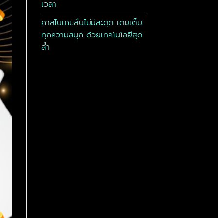
เวลา
คาสิโนเกมลื่นไม่มีสะดุด เติมเต็ม
ทุกความสนุก ด้วยเทคโนโลยีสุด
ล้ำ