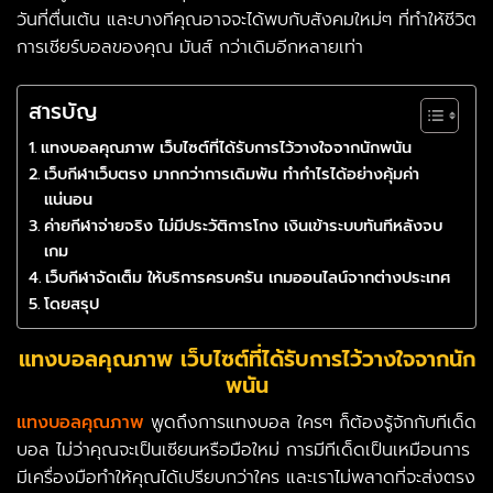
วันที่ตื่นเต้น และบางทีคุณอาจจะได้พบกับสังคมใหม่ๆ ที่ทำให้ชีวิต
การเชียร์บอลของคุณ มันส์ กว่าเดิมอีกหลายเท่า
สารบัญ
แทงบอลคุณภาพ เว็บไซต์ที่ได้รับการไว้วางใจจากนักพนัน
เว็บกีฬาเว็บตรง มากกว่าการเดิมพัน ทำกำไรได้อย่างคุ้มค่า
แน่นอน
ค่ายกีฬาจ่ายจริง ไม่มีประวัติการโกง เงินเข้าระบบทันทีหลังจบ
เกม
เว็บกีฬาจัดเต็ม ให้บริการครบครัน เกมออนไลน์จากต่างประเทศ
โดยสรุป
แทงบอลคุณภาพ เว็บไซต์ที่ได้รับการไว้วางใจจากนัก
พนัน
แทงบอลคุณภาพ
พูดถึงการแทงบอล ใครๆ ก็ต้องรู้จักกับทีเด็ด
บอล ไม่ว่าคุณจะเป็นเซียนหรือมือใหม่ การมีทีเด็ดเป็นเหมือนการ
มีเครื่องมือทำให้คุณได้เปรียบกว่าใคร และเราไม่พลาดที่จะส่งตรง