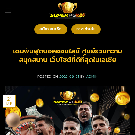
ข้าม
ไป
ยัง
เนื้อหา
สมัครสมาชิก
ทางเข้าเล่น
เดิมพันฟุตบอลออนไลน์ ศูนย์รวมความ
สนุกสนาน เว็บไซต์ที่ดีที่สุดในเอเชีย
POSTED ON
2025-06-21
BY
ADMIN
21
มิ.ย.