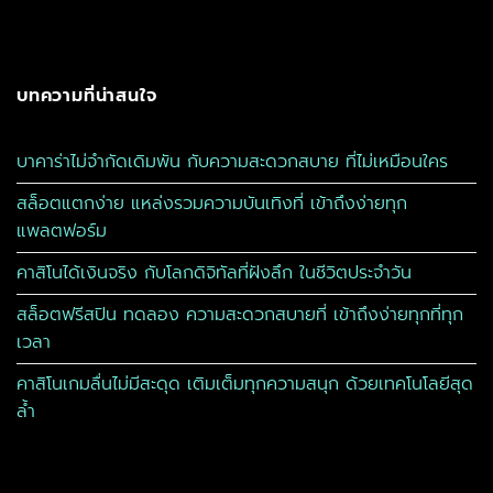
บทความที่น่าสนใจ
บาคาร่าไม่จำกัดเดิมพัน กับความสะดวกสบาย ที่ไม่เหมือนใคร
สล็อตแตกง่าย แหล่งรวมความบันเทิงที่ เข้าถึงง่ายทุก
แพลตฟอร์ม
คาสิโนได้เงินจริง กับโลกดิจิทัลที่ฝังลึก ในชีวิตประจำวัน
สล็อตฟรีสปิน ทดลอง ความสะดวกสบายที่ เข้าถึงง่ายทุกที่ทุก
เวลา
คาสิโนเกมลื่นไม่มีสะดุด เติมเต็มทุกความสนุก ด้วยเทคโนโลยีสุด
ล้ำ