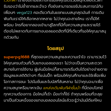
เว็บกีฬา
เรายังมีเกมและกิจกรรมให้คุณได้ร่วมสนุกตลอดเวลา
รับรองว่าไม่ซ้ำซากและจำเจ ทั้งยังสามารถแชร์ประสบการณ์กับ
เพื่อนๆ
vega123
คอเดียวกันในแชทแบบสนุกสุดมันส์ การเดิม
พันกับเรามีให้เลือกหลากหลาย ไม่ว่าคุณจะสายไหน เราก็มีให้
พร้อม ใครที่อยากลองเข้ามาสู่โลกที่มีทั้งความสนุกและรายได้
ต้องไม่พลาดกับการแทงบอลยอดฮิตที่นี่ที่เดียวที่รอให้คุณมาสนุ
กด้วยกัน
โดยสรุป
superpg1688
ที่สุดของความสนุกและความเร้าใจ เรามารวมไว้
ให้คุณครบถ้วนที่เว็บแทงบอลของเรา ไม่ว่าจะเป็นความสะดวก
สบายในการใช้งาน ผู้เล่นมือใหม่ก็สามารถเริ่มต้นได้อย่างง่ายดาย
ข้อมูลและสถิติต่างๆ ที่แน่นปึ้ก พร้อมให้คุณศึกษาและใช้เพื่อเพิ่ม
โอกาสการชนะ โปรโมชั่นและโบนัสที่ล้นหลาม ไม่ว่าคุณจะมาเพื่อ
ความสนุกหรือมาหาเงิน
แหล่งเดิมพันกีฬาชั้นนำ
ที่นี่ตอบโจทย์
ทุกความต้องการ มือใหม่ก็เร้า มือเก่าก็ใช่ ถ้าคุณพร้อมที่จะลุย
มาเป็นส่วนหนึ่งของแทงบอลออนไลน์แล้วจะรู้ว่ามันมีดีแค่ไหน