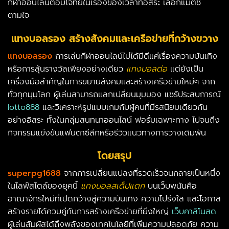
กีฬาออนไลน์ตอบโจทย์ในเรื่องของเวลาที่อิสระ เลือกแมตช์
ตามใจ
แทงบอลรอง สร้างสังคมและเครือข่ายที่กว้างขวาง
แทงบอลรอง
การเล่นกีฬาออนไลน์ไม่ได้มีดีแค่เรื่องความบันเทิง
หรือการลุ้นรางวัลเพียงอย่างเดียว
แทงบอลต่อ
แต่ยังเป็น
เครื่องมือสำคัญในการขยายสังคมและสร้างเครือข่ายใหม่ๆ จาก
ทั่วทุกมุมโลก ผู้เล่นสามารถแลกเปลี่ยนมุมมอง แชร์ประสบการณ์
lotto888
และวิเคราะห์รูปแบบเกมกับผู้คนที่มีรสนิยมเดียวกัน
อย่างอิสระ ทั้งในกลุ่มสนทนาออนไลน์ ฟอรั่มเฉพาะทาง ไปจนถึง
กิจกรรมแข่งขันแฟนตาซีลีกหรือรีวิวแนวทางการวางเดิมพัน
โดยสรุป
superpg1688
จากการเปลี่ยนแปลงที่รวดเร็วจนกลายเป็นหนึ่ง
ในไลฟ์สไตล์ของยุคนี้
แทงบอลสเต็ปแตก
บนเว็บพนันคือ
อาณาจักรใหม่ที่เปิดกว้างสู่ความบันเทิง ความโปร่งใส และโอกาส
สร้างรายได้ควบคู่กับการสร้างเครือข่ายที่ยิ่งใหญ่
เว็บคาสิโนสด
ผู้เล่นสัมผัสได้ถึงพลังของเทคโนโลยีที่เพิ่มความปลอดภัย ความ