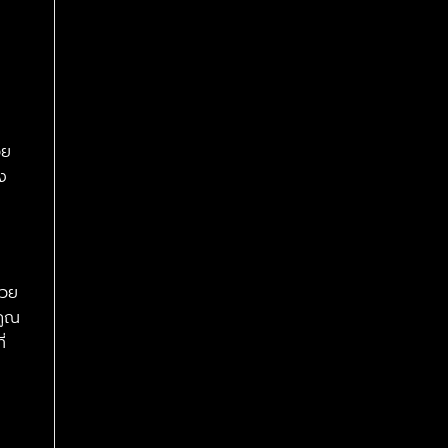
วย
ึง
้วย
คูณ
่