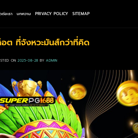
ดต่อเรา
บทความ
PRIVACY POLICY
SITEMAP
อต ที่จังหวะมันส์กว่าที่คิด
STED ON
2025-08-28
BY
ADMIN