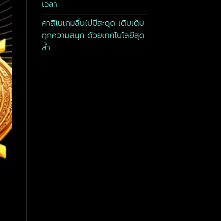
เวลา
คาสิโนเกมลื่นไม่มีสะดุด เติมเต็ม
ทุกความสนุก ด้วยเทคโนโลยีสุด
ล้ำ