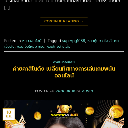
โปรโมชั่นหวยออนไลน์ เป็นทางเลือกที่สะดวกสบายสำหรับนักเส
[…]
CONTINUE READING
→
Posted in
หวยออนไลน์
|
Tagged
superpg1688
,
หวยหุ้นดาวโจรส์
,
หวย
เว็บดัง
,
หวยเว็บใหม่มาแรง
,
หวยไทยจ่ายเต็ม
คาสิโนออนไลน์
ค่ายคาสิโนดัง เปลี่ยนทิศทางการเล่นเกมพนัน
ออนไลน์
POSTED ON
2026-06-18
BY
ADMIN
18
มิ.ย.