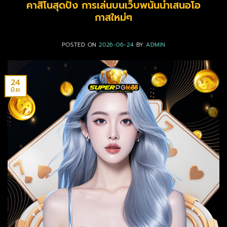
คาสิโนสุดปัง การเล่นบนเว็บพนันนำเสนอโอ
กาสใหม่ๆ
POSTED ON
2026-06-24
BY
ADMIN
24
มิ.ย.