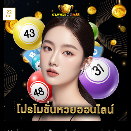
22
มิ.ย.