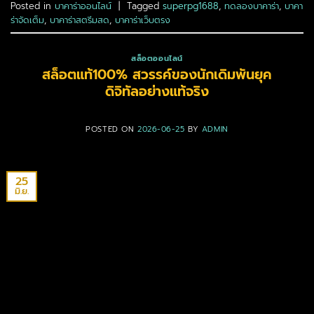
Posted in
บาคาร่าออนไลน์
|
Tagged
superpg1688
,
ทดลองบาคาร่า
,
บาคา
ร่าจัดเต็ม
,
บาคาร่าสตรีมสด
,
บาคาร่าเว็บตรง
สล็อตออนไลน์
สล็อตแท้100% สวรรค์ของนักเดิมพันยุค
ดิจิทัลอย่างแท้จริง
POSTED ON
2026-06-25
BY
ADMIN
25
มิ.ย.