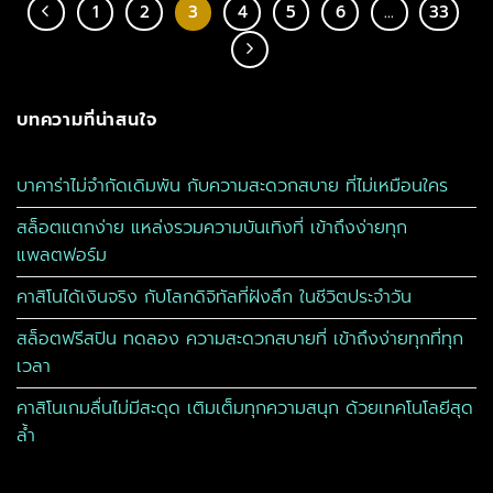
1
2
3
4
5
6
…
33
บทความที่น่าสนใจ
บาคาร่าไม่จำกัดเดิมพัน กับความสะดวกสบาย ที่ไม่เหมือนใคร
สล็อตแตกง่าย แหล่งรวมความบันเทิงที่ เข้าถึงง่ายทุก
แพลตฟอร์ม
คาสิโนได้เงินจริง กับโลกดิจิทัลที่ฝังลึก ในชีวิตประจำวัน
สล็อตฟรีสปิน ทดลอง ความสะดวกสบายที่ เข้าถึงง่ายทุกที่ทุก
เวลา
คาสิโนเกมลื่นไม่มีสะดุด เติมเต็มทุกความสนุก ด้วยเทคโนโลยีสุด
ล้ำ