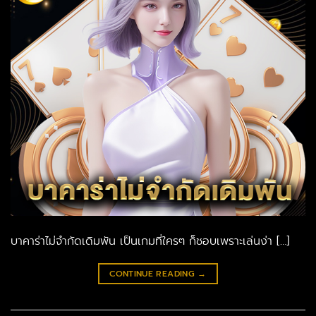
บาคาร่าไม่จำกัดเดิมพัน เป็นเกมที่ใครๆ ก็ชอบเพราะเล่นง่า […]
CONTINUE READING
→