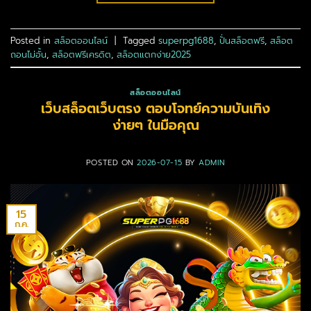
Posted in
สล็อตออนไลน์
|
Tagged
superpg1688
,
ปั่นสล็อตฟรี
,
สล็อต
ถอนไม่อั้น
,
สล็อตฟรีเครดิต
,
สล็อตแตกง่าย2025
สล็อตออนไลน์
เว็บสล็อตเว็บตรง ตอบโจทย์ความบันเทิง
ง่ายๆ ในมือคุณ
POSTED ON
2026-07-15
BY
ADMIN
15
ก.ค.