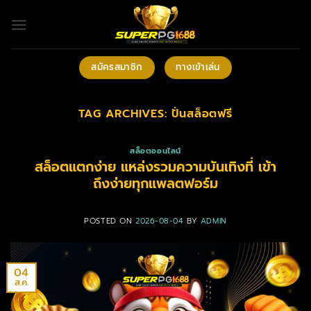
ข้าม
ไป
ยัง
เนื้อหา
สมัครสมาชิก
ทางเข้าเล่น
TAG ARCHIVES:
ปั่นสล็อตฟรี
สล็อตออนไลน์
สล็อตแตกง่าย แหล่งรวมความบันเทิงที่ เข้า
ถึงง่ายทุกแพลตฟอร์ม
POSTED ON
2026-08-04
BY
ADMIN
04
ส.ค.