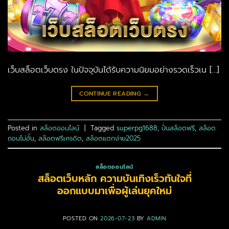
เว็บสล็อตเว็บตรง ในปัจจุบันได้รับความนิยมอย่างรวดเร็วเน […]
CONTINUE READING
→
Posted in
สล็อตออนไลน์
|
Tagged
superpg1688
,
ปั่นสล็อตฟรี
,
สล็อต
ถอนไม่อั้น
,
สล็อตฟรีเครดิต
,
สล็อตแตกง่าย2025
สล็อตออนไลน์
สล็อตเว็บหลัก ความบันเทิงเร็วทันใจที่
ออกแบบมาเพื่อผู้เล่นยุคใหม่
POSTED ON
2026-07-23
BY
ADMIN