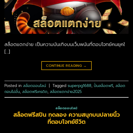
สล็อตแตกง่าย เป็นความบันเทิงบนเว็บพนันที่ตอบโจทย์คนยุคใ
[…]
CONTINUE READING
→
Posted in
สล็อตออนไลน์
|
Tagged
superpg1688
,
ปั่นสล็อตฟรี
,
สล็อต
ถอนไม่อั้น
,
สล็อตฟรีเครดิต
,
สล็อตแตกง่าย2025
สล็อตออนไลน์
สล็อตฟรีสปิน ทดลอง ความสนุกบนปลายนิ้ว
ที่ตอบโจทย์ชีวิต