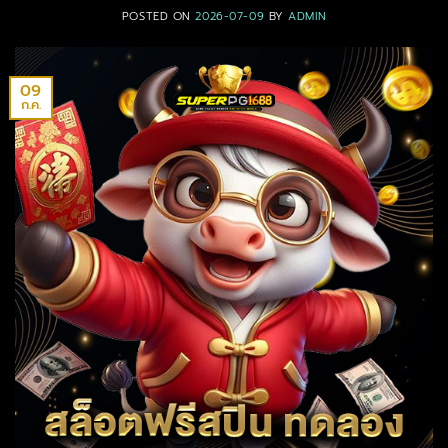
POSTED ON
2026-07-09
BY
ADMIN
09
ก.ค.