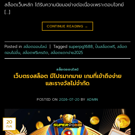
สล็อตเว็บหลัก ได้รับความนิยมอย่างต่อเนื่องเพราะตอบโจทย์
[…]
CONTINUE READING
→
Posted in
สล็อตออนไลน์
|
Tagged
superpg1688
,
ปั่นสล็อตฟรี
,
สล็อต
ถอนไม่อั้น
,
สล็อตฟรีเครดิต
,
สล็อตแตกง่าย2025
สล็อตออนไลน์
เว็บตรงสล็อต มีโปรมากมาย เกมที่เข้าถึงง่าย
และรางวัลไม่จำกัด
POSTED ON
2026-07-20
BY
ADMIN
20
ก.ค.